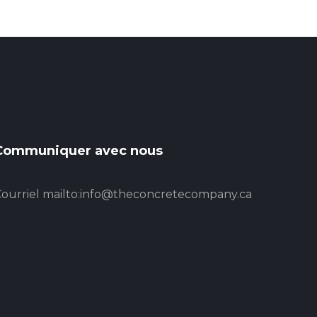
Communiquer avec nous
ourriel
mailto:info@theconcretecompany.ca