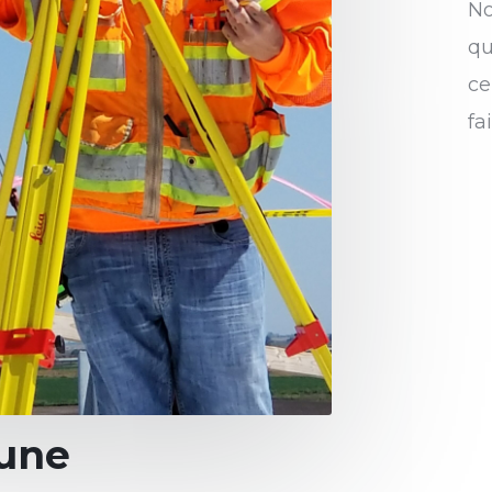
No
qu
ce
fa
une