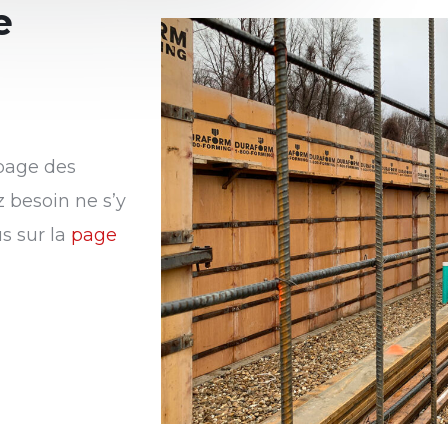
e
 page des
z besoin ne s’y
s sur la
page