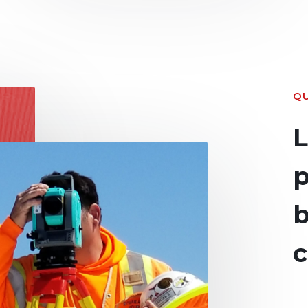
Q
L
p
b
c