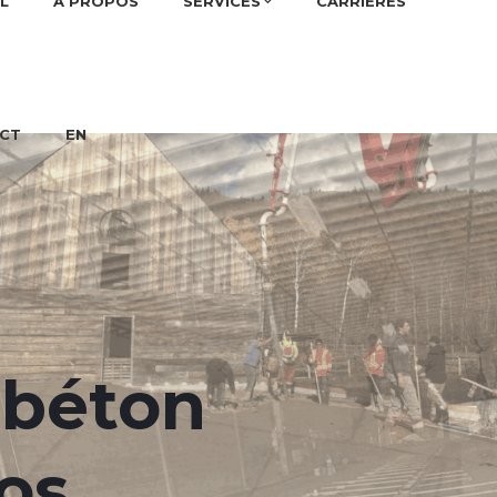
L
À PROPOS
SERVICES
CARRIÈRES
CT
EN
 béton
os