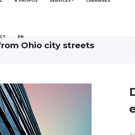
L
À PROPOS
SERVICES
CARRIÈRES
CT
EN
rom Ohio city streets
D
e