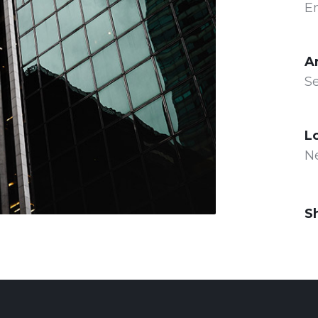
E
A
Se
L
N
S