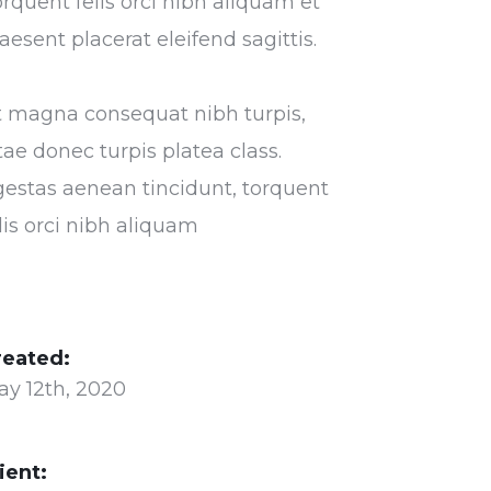
rquent felis orci nibh aliquam et
aesent placerat eleifend sagittis.
t magna consequat nibh turpis,
tae donec turpis platea class.
estas aenean tincidunt, torquent
lis orci nibh aliquam
reated:
ay 12th, 2020
ient: