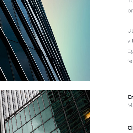
To
pr
U
vi
Eg
fe
C
M
Cl