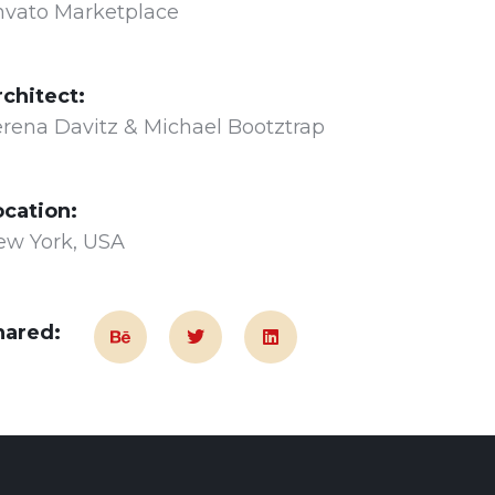
nvato Marketplace
rchitect:
rena Davitz & Michael Bootztrap
ocation:
ew York, USA
hared: