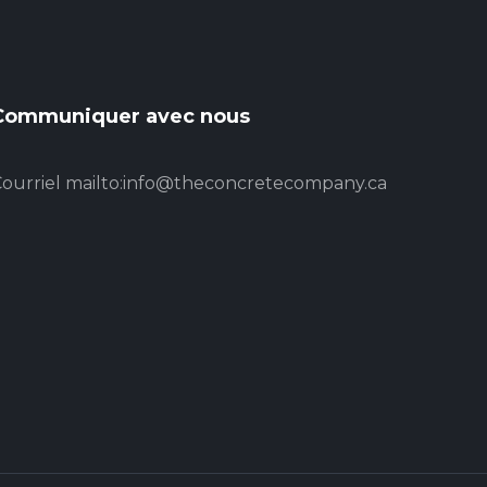
Communiquer avec nous
ourriel
mailto:info@theconcretecompany.ca